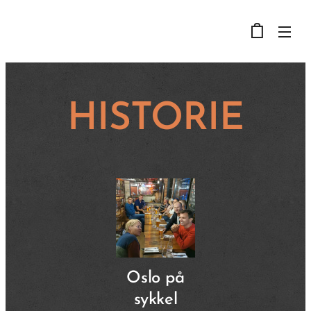
HISTORIE
Oslo på
sykkel