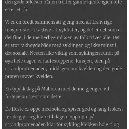
den gode følelsen når en treffer gamle kjente igjen ofte
etter ett år.
Vi er en bredt sammensatt gjeng med alt fra ivrige
mosjonister til aktive rittsyklister, og det er det som er
det fine; i denne herlige miksen av folk trives alle. Det
er stor takhøyde både med syklingen og ikke minst i
det sosiale. Nesten like viktig som syklingen rundt på
øya hele dagen er kaffestoppene, lunsjen, ølen på
strandpromenaden, middagen om kvelden og den gode
praten utover kvelden.
En typisk dag på Mallorca med denne gjengen vil
forløpe omtrent som dette:
De fleste er oppe med sola og spiser god og lang frokost
før de gjør seg klare til dagen, oppmøte på
strandpromenaden klar for sykling klokken halv ti og