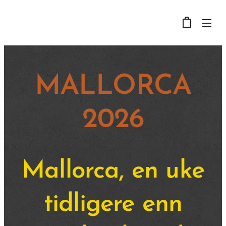
MALLORCA
2026
Mallorca, en uke
tidligere enn