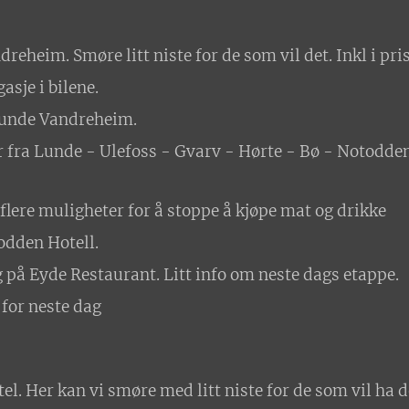
eheim. Smøre litt niste for de som vil det. Inkl i pri
asje i bilene.
 Lunde Vandreheim.
 fra Lunde - Ulefoss - Gvarv - Hørte - Bø - Notodde
flere muligheter for å stoppe å kjøpe mat og drikke
odden Hotell.
g på Eyde Restaurant. Litt info om neste dags etappe.
 for neste dag
l. Her kan vi smøre med litt niste for de som vil ha d