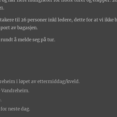
 i og har flere muligheter for flotte turer og etapper. 
21.
takere til 26 personer inkl ledere, dette for at vi ikke 
port av bagasjen.
g rundt å melde seg på tur.
heim i løpet av ettermiddag/kveld.
e Vandreheim.
.
 for neste dag.