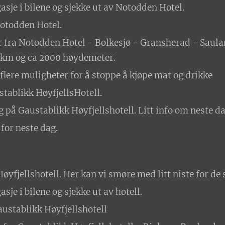
asje i bilene og sjekke ut av Notodden Hotel.
Notodden Hotel.
r fra Notodden Hotel - Bolkesjø - Gransherad - Saul
97km og ca 2000 høydemeter.
flere muligheter for å stoppe å kjøpe mat og drikke
tablikk HøyfjellsHotell.
g på Gaustablikk Høyfjellshotell. Litt info om neste d
 for neste dag.
yfjellshotell. Her kan vi smøre med litt niste for de 
sje i bilene og sjekke ut av hotell.
austablikk Høyfjellshotell