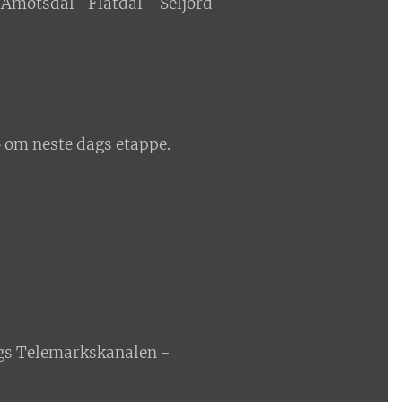
 Åmotsdal -Flatdal - Seljord
o om neste dags etappe.
angs Telemarkskanalen -