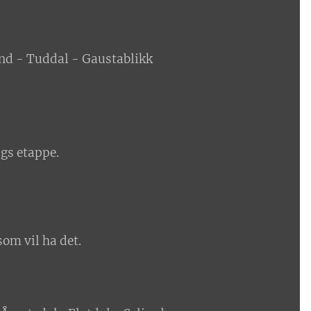
and - Tuddal - Gaustablikk
ags etappe.
som vil ha det.