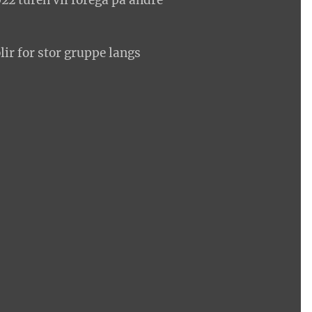
2022 turen vil foregå på andre
blir for stor gruppe langs