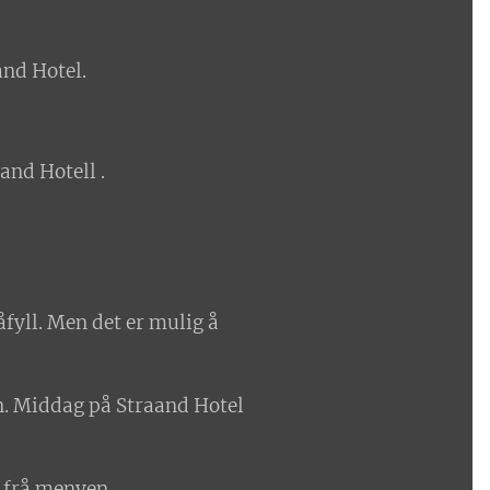
and Hotel.
and Hotell .
åfyll. Men det er mulig å
en. Middag på Straand Hotel
t frå menyen.