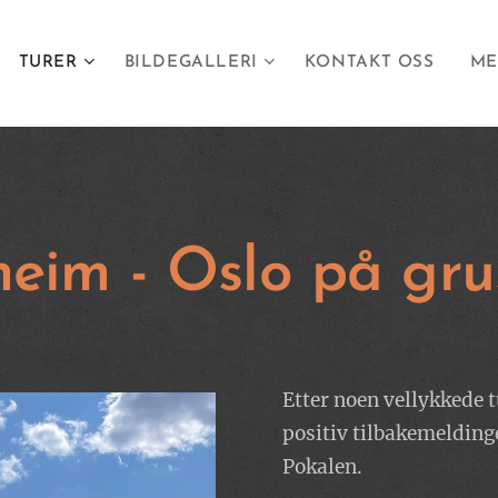
TURER
BILDEGALLERI
KONTAKT OSS
ME
heim - Oslo på gru
Etter noen vellykkede t
positiv tilbakemeldinge
Pokalen.