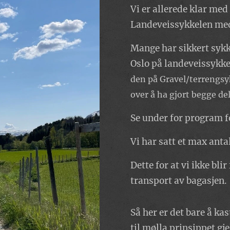
Vi er allerede klar med
Landeveissykkelen med
Mange har sikkert syk
Oslo på landeveissykke
den på Gravel/terrengsyk
over å ha gjort begge del
Se under for program f
Vi har satt et max anta
Dette for at vi ikke bl
transport av bagasjen.
Så her er det bare å ka
til mølla prinsippet gje