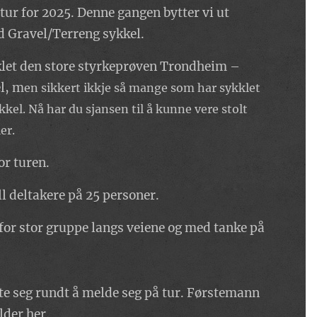
 tur for 2025. Denne gangen bytter vi ut
 Gravel/Terreng sykkel.
klet den store styrkeprøven Trondheim –
l, m
en sikkert ikkje så mange som har sykklet
kel. Nå har du sjansen til å kunne vere stolt
er.
or turen.
ll deltakere på 25 personer.
ir for stor gruppe langs veiene og med tanke på
ste seg rundt å melde seg på tur. Førstemann
lder her.